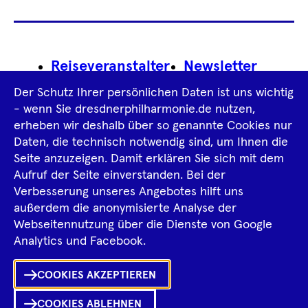
Footer
Reiseveranstalter
Newsletter
Navigation
Der Schutz Ihrer persönlichen Daten ist uns wichtig
Impressum
- wenn Sie dresdnerphilharmonie.de nutzen,
erheben wir deshalb über so genannte Cookies nur
Datenschutz­information
AGB
Daten, die technisch notwendig sind, um Ihnen die
Seite anzuzeigen. Damit erklären Sie sich mit dem
Intern
Aufruf der Seite einverstanden. Bei der
Verbesserung unseres Angebotes hilft uns
außerdem die anonymisierte Analyse der
Tiktok
Facebook
Instagram
Spotify
YouTube
Webseitennutzung über die Dienste von Google
Ka
Analytics und Facebook.
Sh
COOKIES AKZEPTIEREN
0
Inhalte
in
Me
Merklist
COOKIES ABLEHNEN