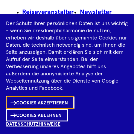
Footer
Reiseveranstalter
Newsletter
Navigation
Der Schutz Ihrer persönlichen Daten ist uns wichtig
Impressum
- wenn Sie dresdnerphilharmonie.de nutzen,
erheben wir deshalb über so genannte Cookies nur
Datenschutz­information
AGB
Daten, die technisch notwendig sind, um Ihnen die
Seite anzuzeigen. Damit erklären Sie sich mit dem
Intern
Aufruf der Seite einverstanden. Bei der
Verbesserung unseres Angebotes hilft uns
außerdem die anonymisierte Analyse der
Tiktok
Facebook
Instagram
Spotify
YouTube
Webseitennutzung über die Dienste von Google
Ka
Analytics und Facebook.
Sh
COOKIES AKZEPTIEREN
0
Inhalte
in
Me
Merklist
COOKIES ABLEHNEN
DATENSCHUTZHINWEISE
Ko