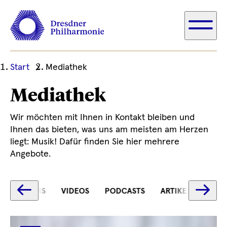
Ihre
Start
Mediathek
aktuelle
Mediathek
Position
Wir möchten mit Ihnen in Kontakt bleiben und
Ihnen das bieten, was uns am meisten am Herzen
liegt: Musik! Dafür finden Sie hier mehrere
Angebote.
Text
Te
STREAMS
VIDEOS
PODCASTS
ARTIKEL
PRO
wird
wi
geladen
ge