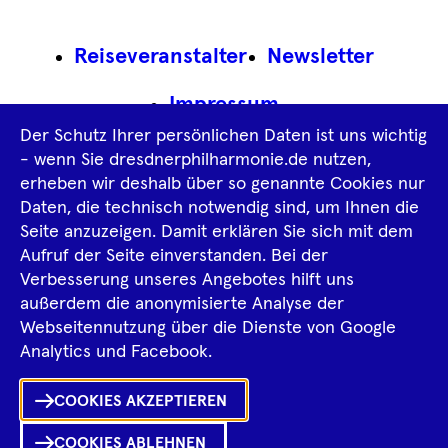
Footer
Reiseveranstalter
Newsletter
Navigation
Impressum
Der Schutz Ihrer persönlichen Daten ist uns wichtig
Datenschutz­information
AGB
- wenn Sie dresdnerphilharmonie.de nutzen,
erheben wir deshalb über so genannte Cookies nur
Intern
Daten, die technisch notwendig sind, um Ihnen die
Seite anzuzeigen. Damit erklären Sie sich mit dem
Aufruf der Seite einverstanden. Bei der
Tiktok
Facebook
Instagram
Spotify
YouTube
Verbesserung unseres Angebotes hilft uns
außerdem die anonymisierte Analyse der
Webseitennutzung über die Dienste von Google
Ka
Analytics und Facebook.
Sh
COOKIES AKZEPTIEREN
0
Inhalte
in
Me
Merklist
COOKIES ABLEHNEN