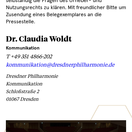
selbständig die Fragen des Urheber- und
Nutzungsrechts zu klären. Mit freundlicher Bitte um
Zusendung eines Belegexemplares an die
Pressestelle.
Dr. Claudia Woldt
Kommunikation
T +49 351 4866-202
Externer
kommunikation@dresdnerphilharmonie.de
Link:
Dresdner Philharmonie
Kommunikation
Schloßstraße 2
01067 Dresden