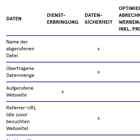
OPTIMIE
DIENST-
DATEN-
ABRECH
DATEN
ERBRINGUNG
SICHERHEIT
WERBEMA
NKL. PRO
Name der
abgerufenen
x
Datei
Übertragene
x
Datenmenge
Aufgerufene
x
Webseite
Referrer-URL
(die zuvor
x
besuchten
Webseite)