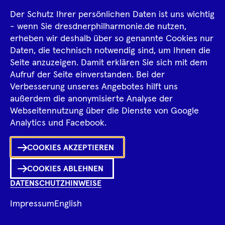
an Strafverfolgungsbehörden zu übergeben.
Der Schutz Ihrer persönlichen Daten ist uns wichtig
Wir führen Audits, interne Revisionen und andere
- wenn Sie dresdnerphilharmonie.de nutzen,
Kontrollmaßnahmen durch (bspw. Überwachung
erheben wir deshalb über so genannte Cookies nur
durch den Datenschutzbeauftragten), da es unser
Daten, die technisch notwendig sind, um Ihnen die
Seite anzuzeigen. Damit erklären Sie sich mit dem
berechtigtes Interesse ist, gesetzliche Vorschriften
Aufruf der Seite einverstanden. Bei der
einzuhalten, Transparenz über unsere
Verbesserung unseres Angebotes hilft uns
Geschäftsprozesse zu schaffen, diese Prozesse stets
außerdem die anonymisierte Analyse der
zu optimieren und geschäftsschädigenden
Webseitennutzung über die Dienste von Google
Ka
Handlungen vorzubeugen sowie diese zu
Analytics und Facebook.
erkennen. Dabei kann es vorkommen, dass
Sh
Dokumente oder Dateien verarbeitet werden, die
COOKIES AKZEPTIEREN
0
Inhalte
Ihre personenbezogenen Daten enthalten.
in
Me
Merklist
COOKIES ABLEHNEN
Fehler können jedem passieren und in jedem
DATENSCHUTZHINWEISE
betrieblichen Prozess und System vorkommen.
Ko
Damit wir diese Prozesse und Systeme optimieren
Impressum
English
Fragen zum Programm?
und unsere Fehlerquote senken können,
Ch