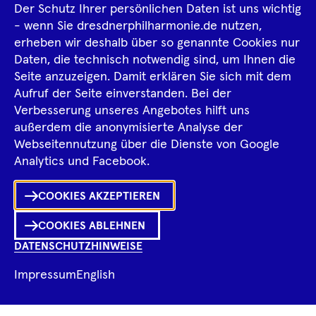
Der Schutz Ihrer persönlichen Daten ist uns wichtig
Impressum
- wenn Sie dresdnerphilharmonie.de nutzen,
erheben wir deshalb über so genannte Cookies nur
Datenschutz­information
AGB
Daten, die technisch notwendig sind, um Ihnen die
Seite anzuzeigen. Damit erklären Sie sich mit dem
Intern
Aufruf der Seite einverstanden. Bei der
Verbesserung unseres Angebotes hilft uns
außerdem die anonymisierte Analyse der
Tiktok
Facebook
Instagram
Spotify
YouTube
Webseitennutzung über die Dienste von Google
Ka
Analytics und Facebook.
Sh
COOKIES AKZEPTIEREN
0
Inhalte
in
Me
Merklist
COOKIES ABLEHNEN
DATENSCHUTZHINWEISE
Ko
Impressum
English
Fragen zum Programm?
Ch
© 2026 Dresdner Philharmonie
öf