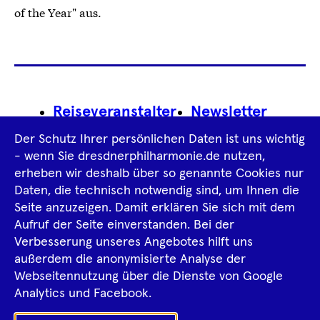
of the Year" aus.
Footer
Reiseveranstalter
Newsletter
Navigation
Der Schutz Ihrer persönlichen Daten ist uns wichtig
Impressum
- wenn Sie dresdnerphilharmonie.de nutzen,
erheben wir deshalb über so genannte Cookies nur
Datenschutz­information
AGB
Daten, die technisch notwendig sind, um Ihnen die
Seite anzuzeigen. Damit erklären Sie sich mit dem
Intern
Aufruf der Seite einverstanden. Bei der
Verbesserung unseres Angebotes hilft uns
außerdem die anonymisierte Analyse der
Tiktok
Facebook
Instagram
Spotify
YouTube
Webseitennutzung über die Dienste von Google
Ka
Analytics und Facebook.
Sh