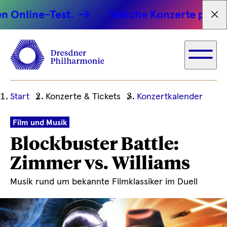
line-Test.
Welche Konzerte passen zu
Tex
Ihre
Start
Konzerte & Tickets
Konzertkalender
aktuelle
Position
Film und Musik
Blockbuster Battle:
Zimmer vs. Williams
Musik rund um bekannte Filmklassiker im Duell