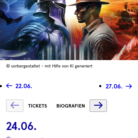
© sorbergestaltet - mit Hilfe von KI generiert
22.06.
27.06.
Text
Text
TICKETS
BIOGRAFIEN
wird
wird
geladen
geladen
24.06.
...
...