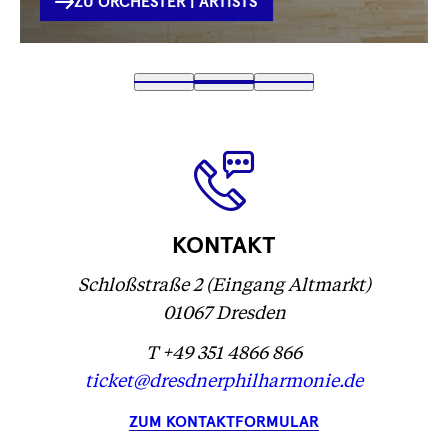
INTERNE
ZU ORCHESTER | ARTISTS
VERLINKUNG
Text
1
Text
2
(
Text
3
wird
wird
Text
)
wird
geladen
geladen
wird
geladen
...
...
geladen
...
...
KONTAKT
Schloßstraße 2 (Eingang Altmarkt)
01067 Dresden
T +49 351 4866 866
ticket@dresdnerphilharmonie.de
ZUM KONTAKTFORMULAR