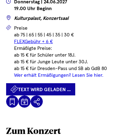
Wann
Donnerstag | 24.06.2027
19.00 Uhr Beginn
Wo
Kulturpalast, Konzertsaal
Preise
Preise
ab 75 | 65 | 55 | 45 | 35 | 30 €
FLEXGebühr + 6 €
Ermäßigte Preise:
ab 15 € für Schüler unter 18J.
ab 15 € für Junge Leute unter 30J.
ab 15 € für Dresden-Pass und SB ab GdB 80
Wer erhält Ermäßigungen? Lesen Sie hier.
TEXT WIRD GELADEN ...
Kalenderdatei
Text
Teilen
Herunterladen
wird
geladen
...
Zum Konzert