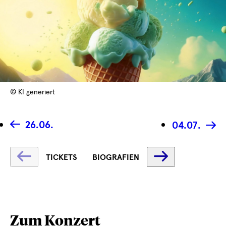
© KI generiert
26.06.
04.07.
Text
Text
TICKETS
BIOGRAFIEN
wird
wird
geladen
geladen
...
...
Zum Konzert