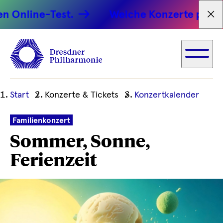
line-Test.
Welche Konzerte passen zu 
Tex
Ihre
Start
Konzerte & Tickets
Konzertkalender
aktuelle
Position
Familienkonzert
Sommer, Sonne,
Ferienzeit