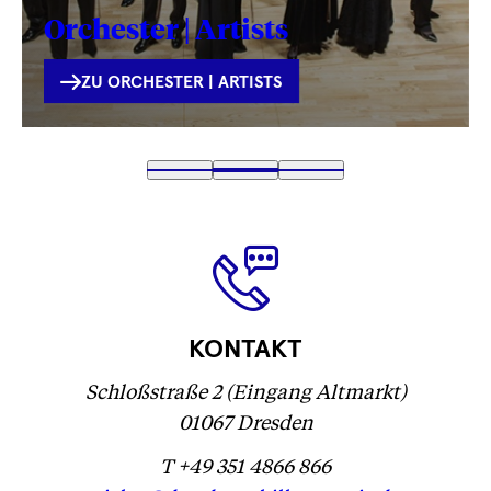
Orchester | Artists
INTERNE
ZU ORCHESTER | ARTISTS
VERLINKUNG
Text
1
Text
2
(
Text
3
wird
wird
Text
)
wird
geladen
geladen
wird
geladen
...
...
geladen
...
...
KONTAKT
Schloßstraße 2 (Eingang Altmarkt)
01067 Dresden
T +49 351 4866 866