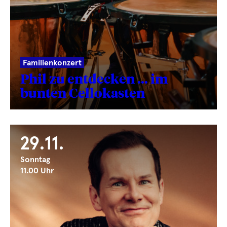
Familienkonzert
Phil zu entdecken … im
bunten Cellokasten
29.11.
Sonntag
11.00 Uhr