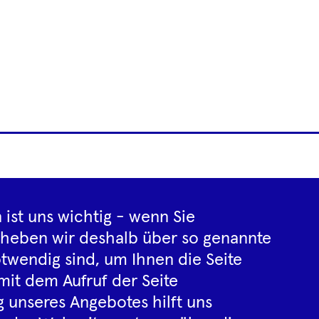
Footer
letter
Impressum
Datenschutz­inf
Navigation
 ist uns wichtig - wenn Sie
rheben wir deshalb über so genannte
twendig sind, um Ihnen die Seite
Instagram
YouTube
Tiktok
Facebook
Spotify
mit dem Aufruf der Seite
 unseres Angebotes hilft uns