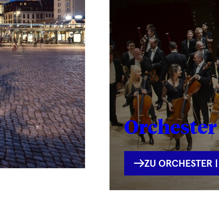
Orchester 
INTERNE
ZU ORCHESTER |
VERLINKUNG