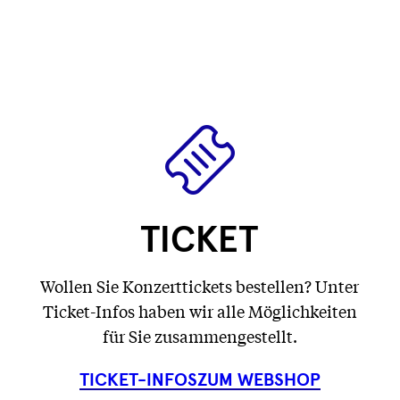
wird
wird
Text
)
wird
geladen
geladen
wird
geladen
...
...
geladen
...
...
TICKET
Wollen Sie Konzerttickets bestellen? Unter
Ticket-Infos haben wir alle Möglichkeiten
für Sie zusammengestellt.
TICKET-INFOS
ZUM WEBSHOP