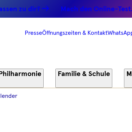
it, o
n zu dir?
Mach den Online-Test.
4.08.2025 -
Presse
Öffnungszeiten & Kontakt
WhatsAp
onie
Philharmonie
Familie & Schule
M
lender