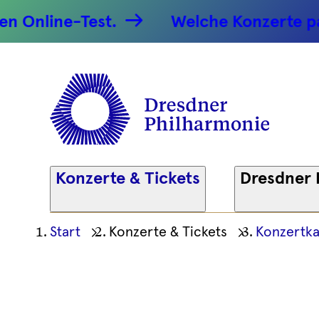
O Täler we
nline-Test.
Welche Konzerte passe
Höhen - 2
Dresdner
Philharm
Konzerte & Tickets
Dresdner 
Ihre
Start
Konzerte & Tickets
Konzertka
aktuelle
Position