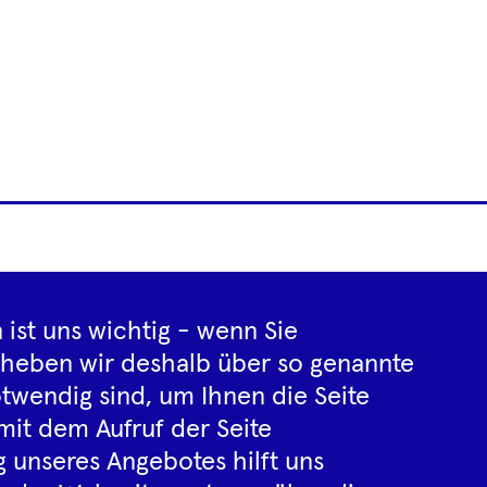
Footer
letter
Impressum
Datenschutz­inf
Navigation
 ist uns wichtig - wenn Sie
rheben wir deshalb über so genannte
twendig sind, um Ihnen die Seite
Instagram
YouTube
Tiktok
Facebook
Spotify
mit dem Aufruf der Seite
 unseres Angebotes hilft uns