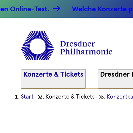
Tosende P
nline-Test.
Welche Konzerte passe
06.02.202
Dresdner
Philharm
Konzerte & Tickets
Dresdner 
Ihre
Start
Konzerte & Tickets
Konzertka
aktuelle
Position