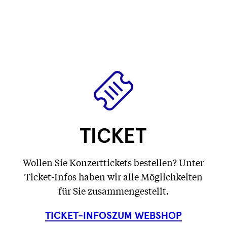
wird
wird
Text
)
wird
geladen
geladen
wird
geladen
...
...
geladen
...
...
TICKET
Wollen Sie Konzerttickets bestellen? Unter
Ticket-Infos haben wir alle Möglichkeiten
für Sie zusammengestellt.
TICKET-INFOS
ZUM WEBSHOP