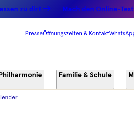
feifen -
n zu dir?
Mach den Online-Test.
6 -
Presse
Öffnungszeiten & Kontakt
WhatsAp
onie
Philharmonie
Familie & Schule
M
lender