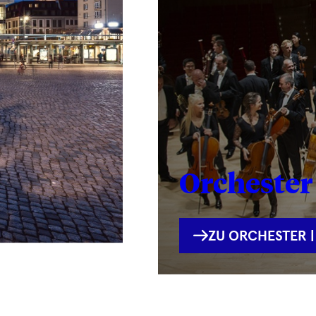
Orchester 
INTERNE
ZU ORCHESTER |
VERLINKUNG