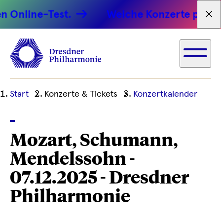
 Online-Test.
Welche Konzerte passen 
Tex
Ihre
Start
Konzerte & Tickets
Konzertkalender
aktuelle
Position
Mozart, Schumann,
Mendelssohn -
07.12.2025 - Dresdner
Philharmonie