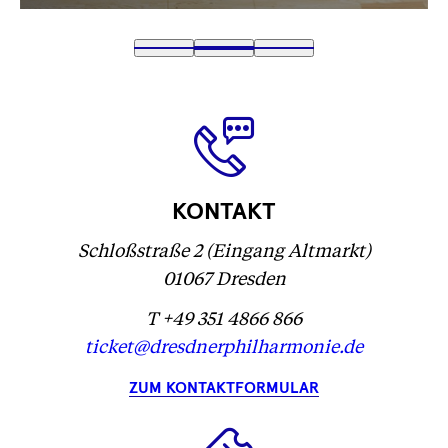
Text
1
Text
2
(
Text
3
wird
wird
Text
)
wird
geladen
geladen
wird
geladen
...
...
geladen
...
...
KONTAKT
Schloßstraße 2 (Eingang Altmarkt)
01067 Dresden
T +49 351 4866 866
ticket@dresdnerphilharmonie.de
ZUM KONTAKTFORMULAR