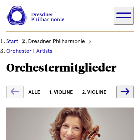
Ihre
Start
Dresdner Philharmonie
aktuelle
Orchester | Artists
Position
Orchestermitglieder
Text
Te
ALLE
1. VIOLINE
2. VIOLINE
BRATSCH
wird
wi
geladen
ge
...
...