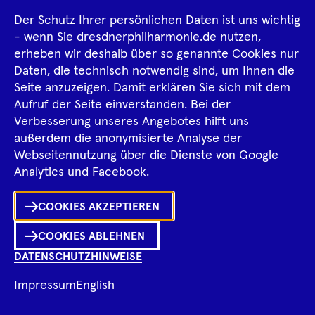
Der Schutz Ihrer persönlichen Daten ist uns wichtig
- wenn Sie dresdnerphilharmonie.de nutzen,
erheben wir deshalb über so genannte Cookies nur
Daten, die technisch notwendig sind, um Ihnen die
Seite anzuzeigen. Damit erklären Sie sich mit dem
Aufruf der Seite einverstanden. Bei der
Divna Tontic
Verbesserung unseres Angebotes hilft uns
außerdem die anonymisierte Analyse der
Webseitennutzung über die Dienste von Google
Ka
Analytics und Facebook.
Sh
COOKIES AKZEPTIEREN
0
Inhalte
in
Me
Merklist
COOKIES ABLEHNEN
DATENSCHUTZHINWEISE
Ko
Impressum
English
Fragen zum Programm?
Ch